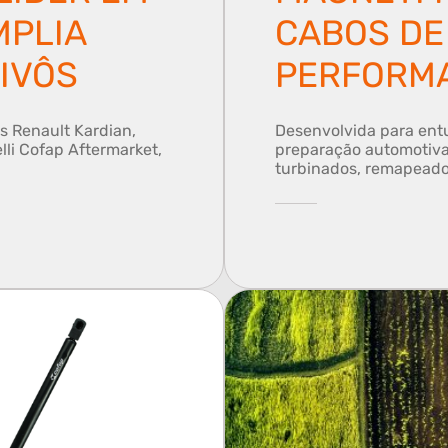
MPLIA
CABOS DE
IVÔS
PERFORM
 Renault Kardian,
Desenvolvida para entu
lli Cofap Aftermarket,
preparação automotiva,
turbinados, remapead