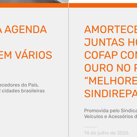
A AGENDA
AMORTEC
JUNTAS H
EM VÁRIOS
COFAP CO
OURO NO 
“MELHORE
ecedores do País,
SINDIREP
 cidades brasileiras
Promovida pelo Sindica
Veículos e Acessórios 
14 de julho de 2026