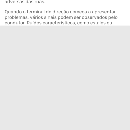
adversas das ruas.
Quando o terminal de direção começa a apresentar
problemas, vários sinais podem ser observados pelo
condutor. Ruídos característicos, como estalos ou
batidas secas ao passar por irregularidades no asfalto,
são um dos primeiros indicativos de desgaste.
Rangidos metálicos ao virar o volante, especialmente
em baixa velocidade, também podem sugerir
problemas no componente. Outro sintoma comum é a
sensação de folga na direção, quando o motorista
percebe que precisa girar mais o volante para obter a
resposta esperada das rodas.
Sintomas característicos:
Estalos ou batidas secas ao passar por
buracos ou lombadas.
Rangidos metálicos ao esterçar o
volante.
Chiados (indicando falta de lubrificação
no pino esférico).