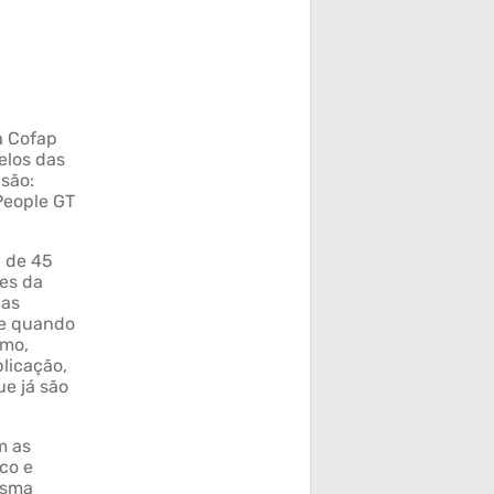
a Cofap
elos das
são:
People GT
a de 45
tes da
nas
 e quando
omo,
licação,
e já são
m as
co e
esma