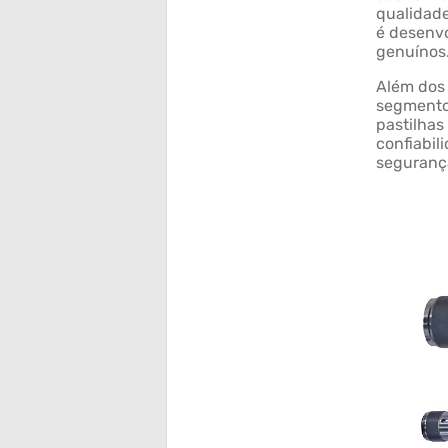
qualidade
é desenvo
genuínos
Além dos 
segmento 
pastilhas
confiabil
segurança