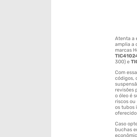
Atenta a 
amplia a 
marcas Ho
TIC410
300) e
T
Com essas
códigos, 
suspensão
revisões 
o óleo é 
riscos ou
os tubos 
oferecido
Caso opte
buchas em
econômic