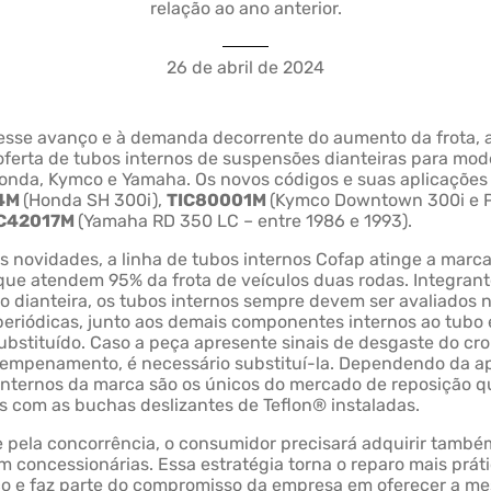
relação ao ano anterior.
26 de abril de 2024
esse avanço e à demanda decorrente do aumento da frota, 
oferta de tubos internos de suspensões dianteiras para mod
nda, Kymco e Yamaha. Os novos códigos e suas aplicações 
24M
(Honda SH 300i),
TIC80001M
(Kymco Downtown 300i e 
IC42017M
(Yamaha RD 350 LC – entre 1986 e 1993).
 novidades, a linha de tubos internos Cofap atinge a marc
que atendem 95% da frota de veículos duas rodas. Integran
 dianteira, os tubos internos sempre devem ser avaliados 
periódicas, junto aos demais componentes internos ao tubo
substituído. Caso a peça apresente sinais de desgaste do cr
 empenamento, é necessário substituí-la. Dependendo da ap
internos da marca são os únicos do mercado de reposição qu
s com as buchas deslizantes de Teflon® instaladas.
 pela concorrência, o consumidor precisará adquirir també
 concessionárias. Essa estratégia torna o reparo mais práti
o e faz parte do compromisso da empresa em oferecer a m