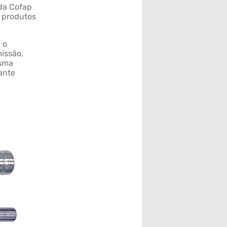
 da Cofap
s produtos
 o
issão,
esma
ante