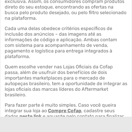
exclusiva. Assim, os consumidores compram produtos
direto do seu estoque, encontrando as ofertas na
busca pelo produto desejado, ou pelo filtro selecionado
na plataforma.
Cada uma delas obedece critérios específicos de
inclusão dos anúncios – das imagens até as
informações de código e aplicação. Ambas contam
com sistema para acompanhamento de venda,
pagamento e logística para entrega integrados à
plataforma.
Quem escolhe vender nas Lojas Oficiais da Cofap
passa, além de usufruir dos benefícios de dois
importantes marketplaces para o mercado de
autopeças brasileiro, tem a oportunidade de integrar as
lojas oficiais das marcas líderes do Aftermarket
brasileiro.
Para fazer parte é muito simples. Caso você queira
integrar sua loja ao
Compre Cofap
, cadastre seus
dados
neste link
e aguarde pelo contato para finalizar
o processo. Agora, se você quer embarcar em nossa
loja oficial do Mercado Livre
, entre em contato com o