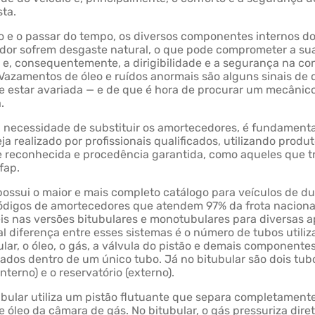
sta.
 e o passar do tempo, os diversos componentes internos d
dor sofrem desgaste natural, o que pode comprometer a su
a e, consequentemente, a dirigibilidade e a segurança na c
Vazamentos de óleo e ruídos anormais são alguns sinais de 
 estar avariada — e de que é hora de procurar um mecânic
a.
 necessidade de substituir os amortecedores, é fundamenta
eja realizado por profissionais qualificados, utilizando prod
 reconhecida e procedência garantida, como aqueles que t
fap.
ossui o maior e mais completo catálogo para veículos de du
ódigos de amortecedores que atendem 97% da frota naciona
is nas versões bitubulares e monotubulares para diversas a
al diferença entre esses sistemas é o número de tubos utiliz
ar, o óleo, o gás, a válvula do pistão e demais componente
jados dentro de um único tubo. Já no bitubular são dois tub
nterno) e o reservatório (externo).
ular utiliza um pistão flutuante que separa completament
 óleo da câmara de gás. No bitubular, o gás pressuriza dir