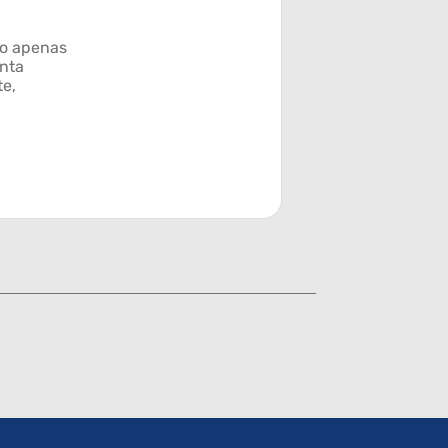
ão apenas
nta
te,