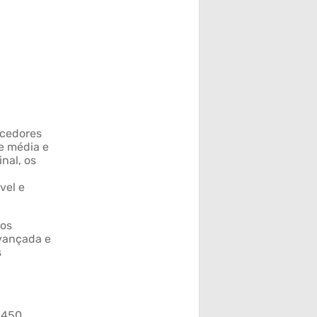
ecedores
e média e
nal, os
vel e
tos
vançada e
s
 450