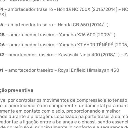
14
– amortecedor traseiro - Honda NC 700X (2013/2014) – N
23)
16
– amortecedor traseiro – Honda CB 650 (2014/…)
05
– amortecedor traseiro – Yamaha XJ6 600 (2009/…)
06
– amortecedor traseiro – Yamaha XT 660R TÉNÉRÉ (200
02
– amortecedor traseiro – Kawasaki Ninja 400 (2018/…) – 
01
– amortecedor traseiro – Royal Enfield Himalayan 450
ção preventiva
vel por controlar os movimentos de compressão e extensão
o, o amortecedor é um componente fundamental para mant
emente em contato com o solo, proporcionando a melhor
idade durante a pilotagem. Localizado na parte traseira da mo
edor faz a ligação entre a balança e o chassi, sendo essenci
ade do veículo e, principalmente, o conforto e a segurança d