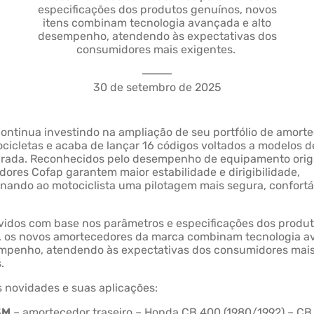
especificações dos produtos genuínos, novos
itens combinam tecnologia avançada e alto
desempenho, atendendo às expectativas dos
consumidores mais exigentes.
30 de setembro de 2025
ontinua investindo na ampliação de seu portfólio de amort
cicletas e acaba de lançar 16 códigos voltados a modelos d
ndrada. Reconhecidos pelo desempenho de equipamento origi
ores Cofap garantem maior estabilidade e dirigibilidade,
nando ao motociclista uma pilotagem mais segura, confortá
vidos com base nos parâmetros e especificações dos produ
, os novos amortecedores da marca combinam tecnologia a
empenho, atendendo às expectativas dos consumidores mai
s.
s novidades e suas aplicações:
3M
– amortecedor traseiro – Honda CB 400 (1980/1992) – CB