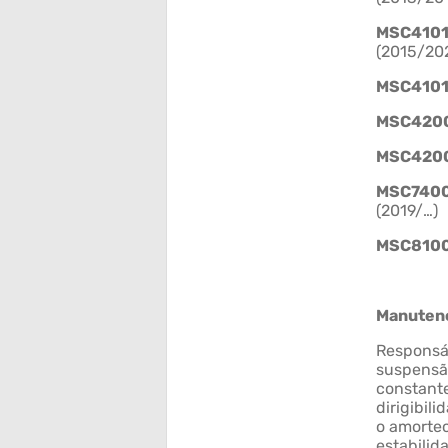
MSC410
(2015/20
MSC410
MSC420
MSC420
MSC740
(2019/…)
MSC810
Manuten
Responsá
suspensã
constant
dirigibil
o amortec
estabilid