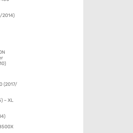
6/2014)
00N
er
10)
0 (2017/
) – XL
14)
CB500X