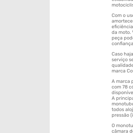
motocicli
Com o uso
amortece
eficiênci
da moto. 
peça pode
confianç
Caso haja
serviço s
qualidade
marca Co
A marca p
com 78 c
disponíve
A princip
monotubul
todos alo
pressão (i
O monotub
câmara de