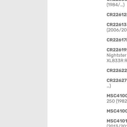
(1984/…)
CR2261
CR2261
(2006/20
CR2261
CR22619
Nightster
XL833R Ro
CR2262
CR2262
…)
MSC410
250 (1982
MSC410
MSC410
(2013/20