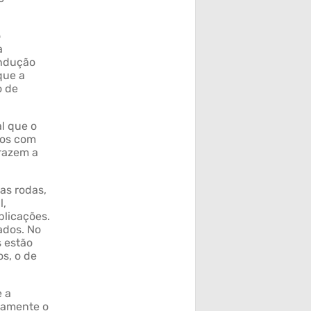
o
a
ondução
que a
o de
l que o
utos com
razem a
as rodas,
l,
plicações.
ados. No
s estão
os, o de
e a
etamente o