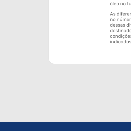
óleo no t
As difere
no númer
dessas di
destinad
condições
indicado