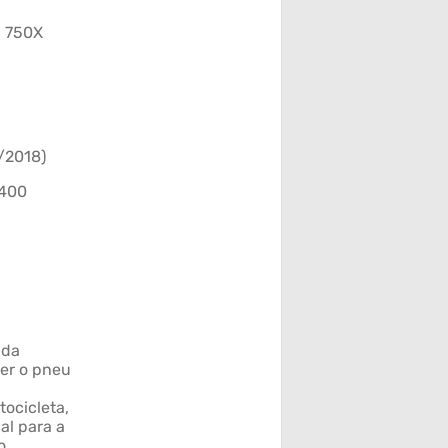
C 750X
5/2018)
Z400
 da
er o pneu
tocicleta,
al para a
o