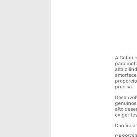
A Cofap c
para moto
alta cili
amorteced
proporcio
precisa.
Desenvol
genuínos
alto des
exigente
Confira a
CR2253